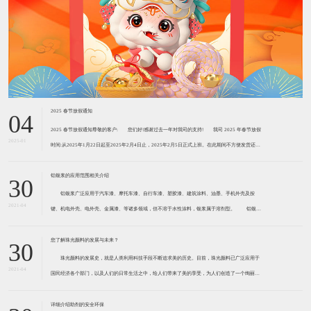
2025 春节放假通知
04
2025 春节放假通知尊敬的客户: ​您们好!感谢过去一年对我司的支持! ​​我司 2025 年春节放假
2025-01
时间:从2025年1月22日起至2025年2月4日止，2025年2月5日正式上班。在此期间不方便发货还请
见谅!由于我们的货物大部分是危险品，需用危险品专车运输。2
铝银浆的应用范围相关介绍
30
铝银浆广泛应用于汽车漆、摩托车漆、自行车漆、塑胶漆、建筑涂料、油墨、手机外壳及按
2021-04
键、机电外壳、电外壳、金属漆、等诸多领域，但不溶于水性涂料，银浆属于溶剂型。 铝银浆
主要用于汽车涂料、弱电塑料涂料、金属工业涂料、船舶涂料、耐热涂料、屋顶用涂料等。近两三
年，中国的铝银浆产品也开始向运用微细球
您了解珠光颜料的发展与未来？
30
珠光颜料的发展史，就是人类利用科技手段不断追求美的历史。目前，珠光颜料已广泛应用于
2021-04
国民经济各个部门，以及人们的日常生活之中，给人们带来了美的享受，为人们创造了一个绚丽多