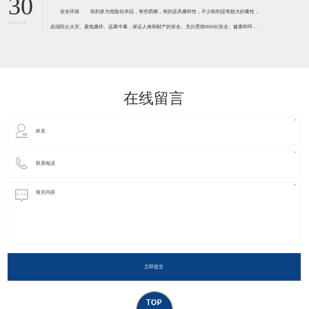
姿、五彩缤纷的世界。 随着包装印刷业的飞速发展，珠光颜料已在包装、印刷、出版工业中获
得越来越广泛的应用，从化妆品、烟盒、酒
详细介绍助剂的安全环保
30
安全环保 助剂多为危险化学品，有些易燃，有的还具爆炸性，不少助剂还有较大的毒性，
2021-04
必须防止火灾、避免爆炸、远离中毒，保证人身和财产的安全。充分贯彻HHSE(安全、健康和环境)
观念。 胶黏剂助剂许多都有一定程度的毒害性和污染性，必须引起足够的重视，有的已被确定
为致癌物质，如防老剂D、释放亚
在线留言
立即提交