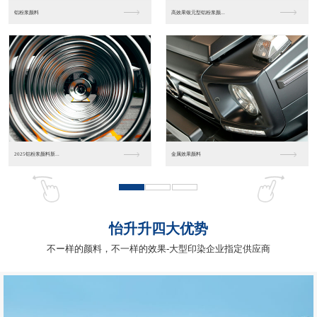
水晶珍珠金属光泽效果
银白色珍珠颜料
铁系列珍珠光泽效果
化妆品
怡升升四大优势
不ー样的颜料，不一样的效果-大型印染企业指定供应商