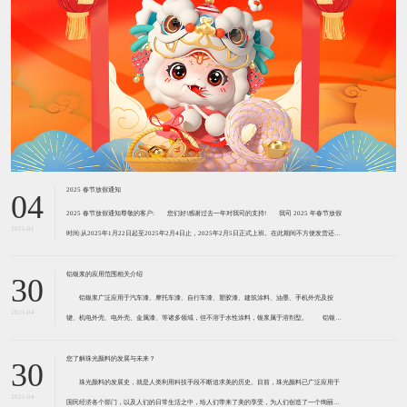
2025 春节放假通知
04
2025 春节放假通知尊敬的客户: ​您们好!感谢过去一年对我司的支持! ​​我司 2025 年春节放假
2025-01
时间:从2025年1月22日起至2025年2月4日止，2025年2月5日正式上班。在此期间不方便发货还请
见谅!由于我们的货物大部分是危险品，需用危险品专车运输。2
铝银浆的应用范围相关介绍
30
铝银浆广泛应用于汽车漆、摩托车漆、自行车漆、塑胶漆、建筑涂料、油墨、手机外壳及按
2021-04
键、机电外壳、电外壳、金属漆、等诸多领域，但不溶于水性涂料，银浆属于溶剂型。 铝银浆
主要用于汽车涂料、弱电塑料涂料、金属工业涂料、船舶涂料、耐热涂料、屋顶用涂料等。近两三
年，中国的铝银浆产品也开始向运用微细球
您了解珠光颜料的发展与未来？
30
珠光颜料的发展史，就是人类利用科技手段不断追求美的历史。目前，珠光颜料已广泛应用于
2021-04
国民经济各个部门，以及人们的日常生活之中，给人们带来了美的享受，为人们创造了一个绚丽多
姿、五彩缤纷的世界。 随着包装印刷业的飞速发展，珠光颜料已在包装、印刷、出版工业中获
得越来越广泛的应用，从化妆品、烟盒、酒
详细介绍助剂的安全环保