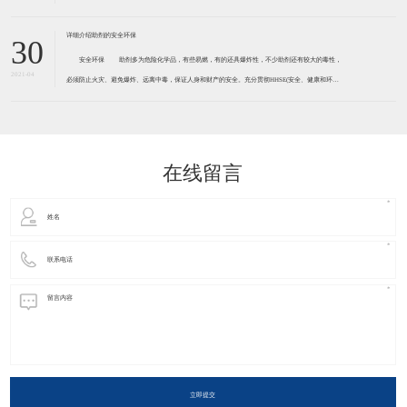
30
安全环保 助剂多为危险化学品，有些易燃，有的还具爆炸性，不少助剂还有较大的毒性，
2021-04
必须防止火灾、避免爆炸、远离中毒，保证人身和财产的安全。充分贯彻HHSE(安全、健康和环境)
观念。 胶黏剂助剂许多都有一定程度的毒害性和污染性，必须引起足够的重视，有的已被确定
为致癌物质，如防老剂D、释放亚
在线留言
立即提交