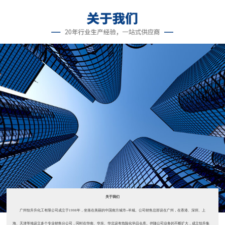
关于我们
广州怡升升化工有限公司成立于1998年，坐落在美丽的中国南方城市--羊城。公司销售总部设在广州，在香港、深圳、上
海、天津等地设立多个专业销售分公司，同时在华南、华东、华北设有危险化学品仓库。伴随公司业务的不断扩大，成立怡升集
团。 自公司成立以来，主要销售济南雅思达（2008年被美国星铂联收购）...