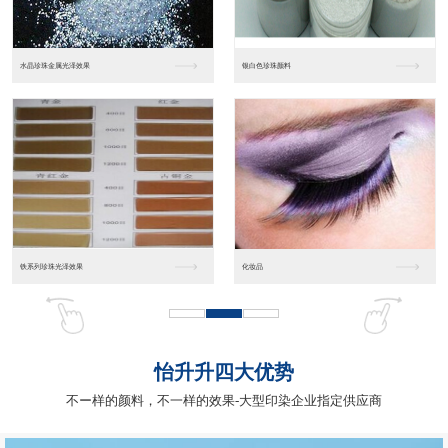
工业涂料树脂（雅克）
特种型热塑性型
聚酯树脂
热塑性丙烯酸树脂
怡升升四大优势
不ー样的颜料，不一样的效果-大型印染企业指定供应商