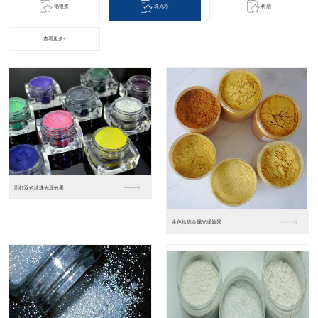
铝银浆
珠光粉
树脂
查看更多+
优达树脂产品
汽车涂料树脂（雅克）