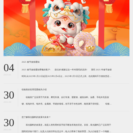
2025 春节放假通知
04
2025 春节放假通知尊敬的客户: ​您们好!感谢过去一年对我司的支持! ​​我司 2025 年春节放假
2025-01
时间:从2025年1月22日起至2025年2月4日止，2025年2月5日正式上班。在此期间不方便发货还请
见谅!由于我们的货物大部分是危险品，需用危险品专车运输。2
铝银浆的应用范围相关介绍
30
铝银浆广泛应用于汽车漆、摩托车漆、自行车漆、塑胶漆、建筑涂料、油墨、手机外壳及按
2021-04
键、机电外壳、电外壳、金属漆、等诸多领域，但不溶于水性涂料，银浆属于溶剂型。 铝银浆
主要用于汽车涂料、弱电塑料涂料、金属工业涂料、船舶涂料、耐热涂料、屋顶用涂料等。近两三
年，中国的铝银浆产品也开始向运用微细球
您了解珠光颜料的发展与未来？
30
珠光颜料的发展史，就是人类利用科技手段不断追求美的历史。目前，珠光颜料已广泛应用于
2021-04
国民经济各个部门，以及人们的日常生活之中，给人们带来了美的享受，为人们创造了一个绚丽多
姿、五彩缤纷的世界。 随着包装印刷业的飞速发展，珠光颜料已在包装、印刷、出版工业中获
得越来越广泛的应用，从化妆品、烟盒、酒
详细介绍助剂的安全环保