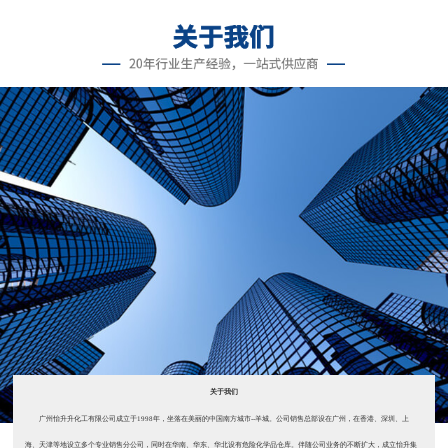
关于我们
广州怡升升化工有限公司成立于1998年，坐落在美丽的中国南方城市--羊城。公司销售总部设在广州，在香港、深圳、上
海、天津等地设立多个专业销售分公司，同时在华南、华东、华北设有危险化学品仓库。伴随公司业务的不断扩大，成立怡升集
团。 自公司成立以来，主要销售济南雅思达（2008年被美国星铂联收购）...