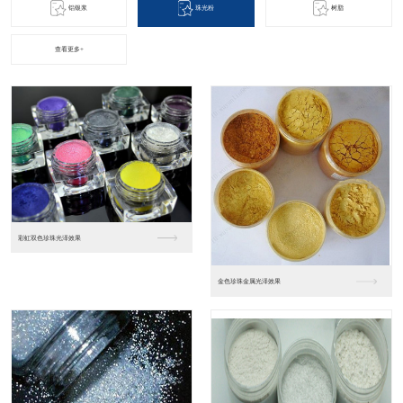
铝银浆
珠光粉
树脂
查看更多+
优达树脂产品
汽车涂料树脂（雅克）