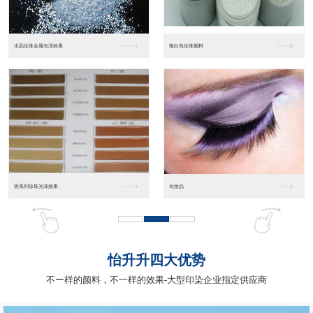
工业涂料树脂（雅克）
特种型热塑性型
聚酯树脂
热塑性丙烯酸树脂
怡升升四大优势
不ー样的颜料，不一样的效果-大型印染企业指定供应商