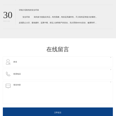
30
安全环保 助剂多为危险化学品，有些易燃，有的还具爆炸性，不少助剂还有较大的毒性，
2021-04
必须防止火灾、避免爆炸、远离中毒，保证人身和财产的安全。充分贯彻HHSE(安全、健康和环境)
观念。 胶黏剂助剂许多都有一定程度的毒害性和污染性，必须引起足够的重视，有的已被确定
为致癌物质，如防老剂D、释放亚
在线留言
立即提交