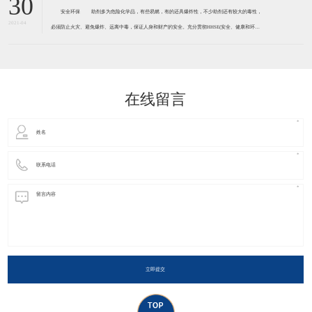
30
安全环保 助剂多为危险化学品，有些易燃，有的还具爆炸性，不少助剂还有较大的毒性，
2021-04
必须防止火灾、避免爆炸、远离中毒，保证人身和财产的安全。充分贯彻HHSE(安全、健康和环境)
观念。 胶黏剂助剂许多都有一定程度的毒害性和污染性，必须引起足够的重视，有的已被确定
为致癌物质，如防老剂D、释放亚
在线留言
立即提交