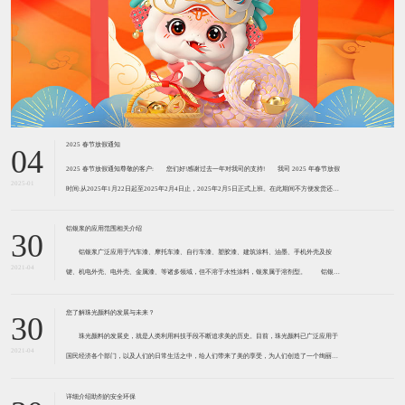
2025 春节放假通知
04
2025 春节放假通知尊敬的客户: ​您们好!感谢过去一年对我司的支持! ​​我司 2025 年春节放假
2025-01
时间:从2025年1月22日起至2025年2月4日止，2025年2月5日正式上班。在此期间不方便发货还请
见谅!由于我们的货物大部分是危险品，需用危险品专车运输。2
铝银浆的应用范围相关介绍
30
铝银浆广泛应用于汽车漆、摩托车漆、自行车漆、塑胶漆、建筑涂料、油墨、手机外壳及按
2021-04
键、机电外壳、电外壳、金属漆、等诸多领域，但不溶于水性涂料，银浆属于溶剂型。 铝银浆
主要用于汽车涂料、弱电塑料涂料、金属工业涂料、船舶涂料、耐热涂料、屋顶用涂料等。近两三
年，中国的铝银浆产品也开始向运用微细球
您了解珠光颜料的发展与未来？
30
珠光颜料的发展史，就是人类利用科技手段不断追求美的历史。目前，珠光颜料已广泛应用于
2021-04
国民经济各个部门，以及人们的日常生活之中，给人们带来了美的享受，为人们创造了一个绚丽多
姿、五彩缤纷的世界。 随着包装印刷业的飞速发展，珠光颜料已在包装、印刷、出版工业中获
得越来越广泛的应用，从化妆品、烟盒、酒
详细介绍助剂的安全环保