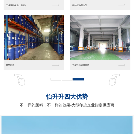
铝粉浆颜料
高效果银元型铝粉浆颜...
2025铝粉浆颜料新...
金属效果颜料
怡升升四大优势
不ー样的颜料，不一样的效果-大型印染企业指定供应商