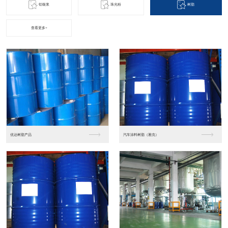
铝银浆
珠光粉
树脂
查看更多+
真空镀膜颜料
表面处理型铝颜料