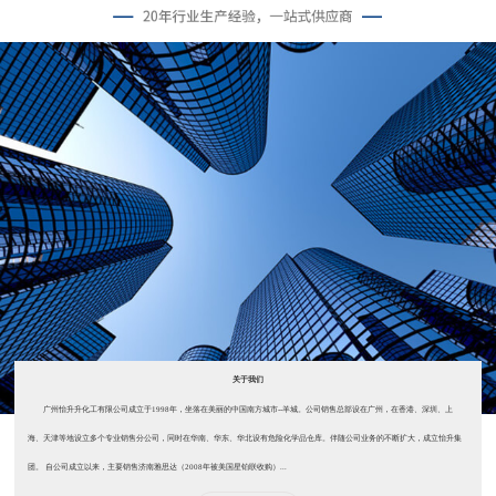
关于我们
广州怡升升化工有限公司成立于1998年，坐落在美丽的中国南方城市--羊城。公司销售总部设在广州，在香港、深圳、上
海、天津等地设立多个专业销售分公司，同时在华南、华东、华北设有危险化学品仓库。伴随公司业务的不断扩大，成立怡升集
团。 自公司成立以来，主要销售济南雅思达（2008年被美国星铂联收购）...