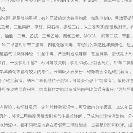
不少助剂还有较大的毒性，必须防止火灾、避免爆炸、远离中毒，保证
观念。
须引起足够的重视，有的已被确定为致癌物质，如防老剂D、释放亚硝
氯乙烯、三氯丙醇、甲醛、闪石棉、磷酸三(2，3-二溴丙基)酯阻燃剂等。
白块、油酸、二氯、乙烷、三氯乙烯、四氯乙烯、MOCA.、间苯二胺、苯胺
，N-二甲基对甲苯二胺等。四氯化碳高毒，有强烈的刺激性和麻醉性。过
度蒸气可麻醉神经，引起中毒，严重时造成麻痹，甚至瘫痪，潜伏期大约0
事件。一次饮用甲醇7～8g可导致失明，饮用30g以上就会死亡。甲苯二异
氯苯酚钠等都有较大的毒性。长期吸人石英粉、硅微粉会引起硅沉着病，
得了硅沉着病。纳米二氧化硅粒子更细，可能会否患上“纳米病”。值得注
境并可在动物器官积累，纳米颗粒对肺部造成的伤害比普通有毒粉尘更加严
响，被怀疑显示一定的雌性激素活性，可导致内分泌紊乱，1998年日
”。另外，邻苯二甲酸酯类散发到空气中很难降解，已成为全球性污染物。分
水污泥中。都不同程度地存在着邻苯二甲酸酯类，主要是DBP和DOP。卤