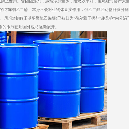
或禁止使用。含卤阻燃剂，虽然添加量少，阻燃效果好，但燃烧时会产大
的防冻剂乙二醇，本身不会对生物体直接作用，但乙二醇经动物肝脏分解
.乳化剂NP(壬基酚聚氧乙烯醚)已被归为“荷尔蒙干扰剂”趣又称“内分泌
乳化剂的限制使用国外也将逐渐展开。