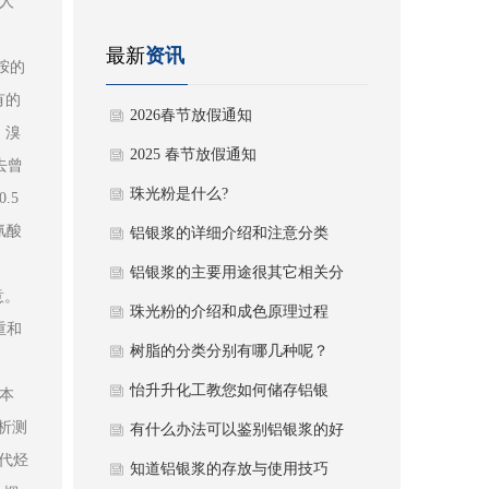
人
最新
资讯
胺的
有的
2026春节放假通知
、溴
2025 春节放假通知
去曾
珠光粉是什么?
.5
氰酸
铝银浆的详细介绍和注意分类
铝银浆的主要用途很其它相关分
意。
类
珠光粉的介绍和成色原理过程
重和
树脂的分类分别有哪几种呢？
怡升升化工教您如何储存铝银
本
析测
浆？
有什么办法可以鉴别铝银浆的好
代烃
坏？
知道铝银浆的存放与使用技巧