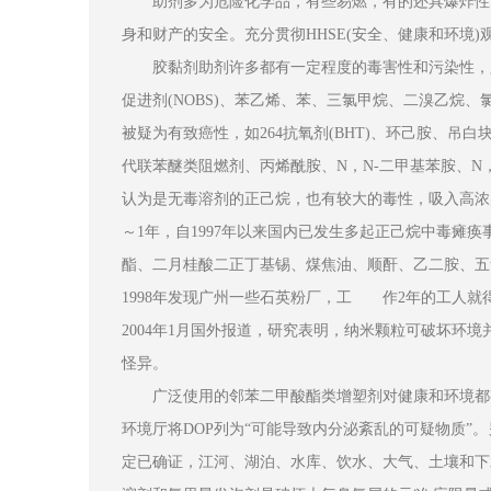
助剂多为危险化学品，有些易燃，有的还具爆炸性，
身和财产的安全。充分贯彻HHSE(安全、健康和环境)
胶黏剂助剂许多都有一定程度的毒害性和污染性，必
促进剂(NOBS)、苯乙烯、苯、三氯甲烷、二溴乙烷、
被疑为有致癌性，如264抗氧剂(BHT)、环己胺、吊
代联苯醚类阻燃剂、丙烯酰胺、N，N-二甲基苯胺、N
认为是无毒溶剂的正己烷，也有较大的毒性，吸入高浓
～1年，自1997年以来国内已发生多起正己烷中毒瘫痪
酯、二月桂酸二正丁基锡、煤焦油、顺酐、乙二胺、五
1998年发现广州一些石英粉厂，工 作2年的工人就
2004年1月国外报道，研究表明，纳米颗粒可破坏环
怪异。
广泛使用的邻苯二甲酸酯类增塑剂对健康和环境都有影
环境厅将DOP列为“可能导致内分泌紊乱的可疑物质
定已确证，江河、湖泊、水库、饮水、大气、土壤和下