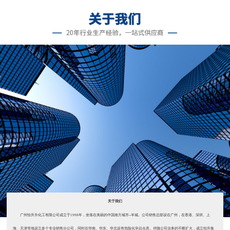
关于我们
广州怡升升化工有限公司成立于1998年，坐落在美丽的中国南方城市--羊城。公司销售总部设在广州，在香港、深圳、上
海、天津等地设立多个专业销售分公司，同时在华南、华东、华北设有危险化学品仓库。伴随公司业务的不断扩大，成立怡升集
团。 自公司成立以来，主要销售济南雅思达（2008年被美国星铂联收购）...