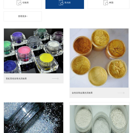
铝银浆
珠光粉
树脂
查看更多+
优达树脂产品
汽车涂料树脂（雅克）