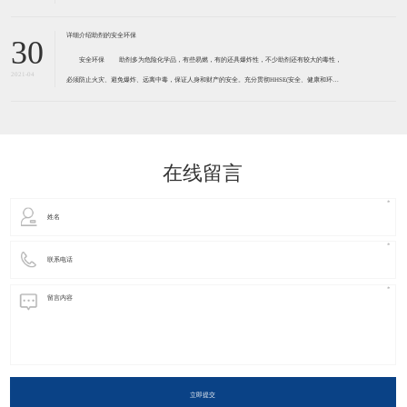
30
安全环保 助剂多为危险化学品，有些易燃，有的还具爆炸性，不少助剂还有较大的毒性，
2021-04
必须防止火灾、避免爆炸、远离中毒，保证人身和财产的安全。充分贯彻HHSE(安全、健康和环境)
观念。 胶黏剂助剂许多都有一定程度的毒害性和污染性，必须引起足够的重视，有的已被确定
为致癌物质，如防老剂D、释放亚
在线留言
立即提交