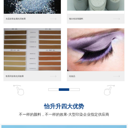
工业涂料树脂（雅克）
特种型热塑性型
聚酯树脂
热塑性丙烯酸树脂
怡升升四大优势
不ー样的颜料，不一样的效果-大型印染企业指定供应商