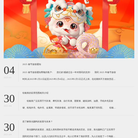
2025 春节放假通知
04
2025 春节放假通知尊敬的客户: ​您们好!感谢过去一年对我司的支持! ​​我司 2025 年春节放假
2025-01
时间:从2025年1月22日起至2025年2月4日止，2025年2月5日正式上班。在此期间不方便发货还请
见谅!由于我们的货物大部分是危险品，需用危险品专车运输。2
铝银浆的应用范围相关介绍
30
铝银浆广泛应用于汽车漆、摩托车漆、自行车漆、塑胶漆、建筑涂料、油墨、手机外壳及按
2021-04
键、机电外壳、电外壳、金属漆、等诸多领域，但不溶于水性涂料，银浆属于溶剂型。 铝银浆
主要用于汽车涂料、弱电塑料涂料、金属工业涂料、船舶涂料、耐热涂料、屋顶用涂料等。近两三
年，中国的铝银浆产品也开始向运用微细球
您了解珠光颜料的发展与未来？
30
珠光颜料的发展史，就是人类利用科技手段不断追求美的历史。目前，珠光颜料已广泛应用于
2021-04
国民经济各个部门，以及人们的日常生活之中，给人们带来了美的享受，为人们创造了一个绚丽多
姿、五彩缤纷的世界。 随着包装印刷业的飞速发展，珠光颜料已在包装、印刷、出版工业中获
得越来越广泛的应用，从化妆品、烟盒、酒
详细介绍助剂的安全环保