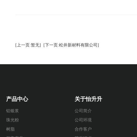
[上一页:暂无]
[下一页:松井新材料有限公司]
产品中心
关于怡升升
铝银浆
公司简介
珠光粉
公司环境
树脂
合作客户