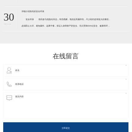
30
安全环保 助剂多为危险化学品，有些易燃，有的还具爆炸性，不少助剂还有较大的毒性，
2021-04
必须防止火灾、避免爆炸、远离中毒，保证人身和财产的安全。充分贯彻HHSE(安全、健康和环境)
观念。 胶黏剂助剂许多都有一定程度的毒害性和污染性，必须引起足够的重视，有的已被确定
为致癌物质，如防老剂D、释放亚
在线留言
立即提交