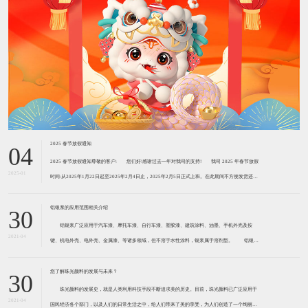
2025 春节放假通知
04
2025 春节放假通知尊敬的客户: ​您们好!感谢过去一年对我司的支持! ​​我司 2025 年春节放假
2025-01
时间:从2025年1月22日起至2025年2月4日止，2025年2月5日正式上班。在此期间不方便发货还请
见谅!由于我们的货物大部分是危险品，需用危险品专车运输。2
铝银浆的应用范围相关介绍
30
铝银浆广泛应用于汽车漆、摩托车漆、自行车漆、塑胶漆、建筑涂料、油墨、手机外壳及按
2021-04
键、机电外壳、电外壳、金属漆、等诸多领域，但不溶于水性涂料，银浆属于溶剂型。 铝银浆
主要用于汽车涂料、弱电塑料涂料、金属工业涂料、船舶涂料、耐热涂料、屋顶用涂料等。近两三
年，中国的铝银浆产品也开始向运用微细球
您了解珠光颜料的发展与未来？
30
珠光颜料的发展史，就是人类利用科技手段不断追求美的历史。目前，珠光颜料已广泛应用于
2021-04
国民经济各个部门，以及人们的日常生活之中，给人们带来了美的享受，为人们创造了一个绚丽多
姿、五彩缤纷的世界。 随着包装印刷业的飞速发展，珠光颜料已在包装、印刷、出版工业中获
得越来越广泛的应用，从化妆品、烟盒、酒
详细介绍助剂的安全环保