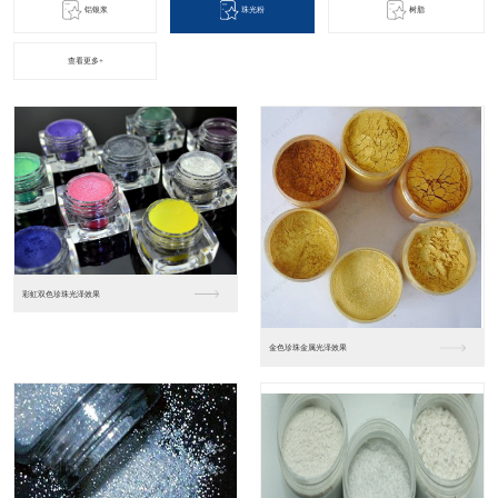
铝银浆
珠光粉
树脂
查看更多+
优达树脂产品
汽车涂料树脂（雅克）