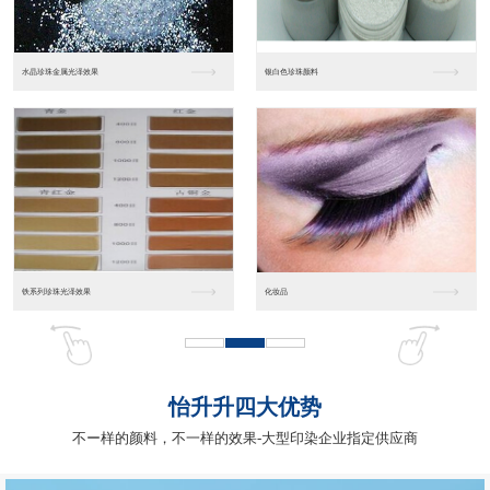
工业涂料树脂（雅克）
特种型热塑性型
聚酯树脂
热塑性丙烯酸树脂
怡升升四大优势
不ー样的颜料，不一样的效果-大型印染企业指定供应商