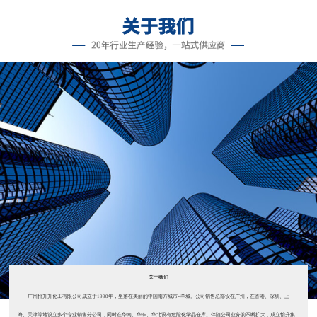
关于我们
广州怡升升化工有限公司成立于1998年，坐落在美丽的中国南方城市--羊城。公司销售总部设在广州，在香港、深圳、上
海、天津等地设立多个专业销售分公司，同时在华南、华东、华北设有危险化学品仓库。伴随公司业务的不断扩大，成立怡升集
团。 自公司成立以来，主要销售济南雅思达（2008年被美国星铂联收购）...