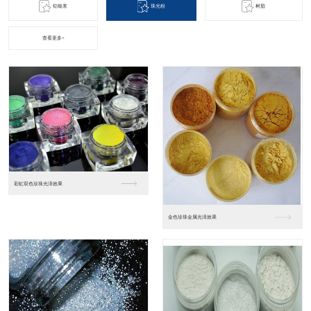
铝银浆
珠光粉
树脂
查看更多+
优达树脂产品
汽车涂料树脂（雅克）