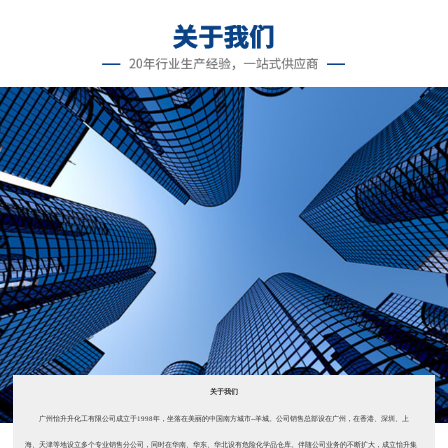
关于我们
广州怡升升化工有限公司成立于1998年，坐落在美丽的中国南方城市--羊城。公司销售总部设在广州，在香港、深圳、上
海、天津等地设立多个专业销售分公司，同时在华南、华东、华北设有危险化学品仓库。伴随公司业务的不断扩大，成立怡升集
团。 自公司成立以来，主要销售济南雅思达（2008年被美国星铂联收购）...