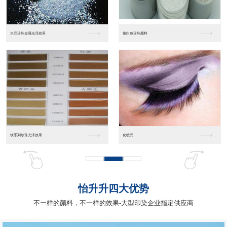
工业涂料树脂（雅克）
特种型热塑性型
聚酯树脂
热塑性丙烯酸树脂
怡升升四大优势
不ー样的颜料，不一样的效果-大型印染企业指定供应商