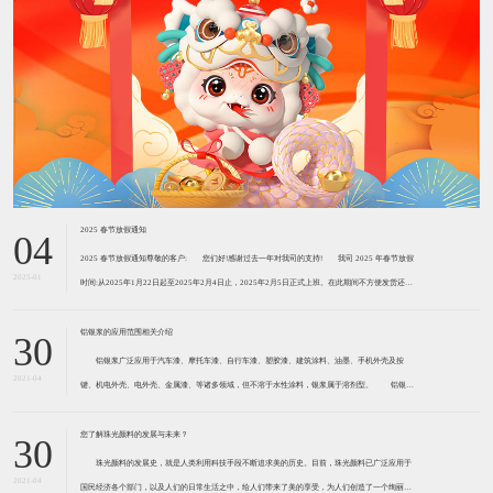
2025 春节放假通知
04
2025 春节放假通知尊敬的客户: ​您们好!感谢过去一年对我司的支持! ​​我司 2025 年春节放假
2025-01
时间:从2025年1月22日起至2025年2月4日止，2025年2月5日正式上班。在此期间不方便发货还请
见谅!由于我们的货物大部分是危险品，需用危险品专车运输。2
铝银浆的应用范围相关介绍
30
铝银浆广泛应用于汽车漆、摩托车漆、自行车漆、塑胶漆、建筑涂料、油墨、手机外壳及按
2021-04
键、机电外壳、电外壳、金属漆、等诸多领域，但不溶于水性涂料，银浆属于溶剂型。 铝银浆
主要用于汽车涂料、弱电塑料涂料、金属工业涂料、船舶涂料、耐热涂料、屋顶用涂料等。近两三
年，中国的铝银浆产品也开始向运用微细球
您了解珠光颜料的发展与未来？
30
珠光颜料的发展史，就是人类利用科技手段不断追求美的历史。目前，珠光颜料已广泛应用于
2021-04
国民经济各个部门，以及人们的日常生活之中，给人们带来了美的享受，为人们创造了一个绚丽多
姿、五彩缤纷的世界。 随着包装印刷业的飞速发展，珠光颜料已在包装、印刷、出版工业中获
得越来越广泛的应用，从化妆品、烟盒、酒
详细介绍助剂的安全环保