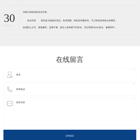
30
安全环保 助剂多为危险化学品，有些易燃，有的还具爆炸性，不少助剂还有较大的毒性，
2021-04
必须防止火灾、避免爆炸、远离中毒，保证人身和财产的安全。充分贯彻HHSE(安全、健康和环境)
观念。 胶黏剂助剂许多都有一定程度的毒害性和污染性，必须引起足够的重视，有的已被确定
为致癌物质，如防老剂D、释放亚
在线留言
立即提交